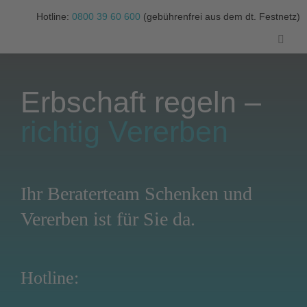
Zum
Hotline:
0800 39 60 600
(gebührenfrei aus dem dt. Festnetz)
Inhalt
springen
Toggle
Naviga
Beratertea
Erbschaft regeln –
Vererbe
richtig Vererben
Schenke
Ihr Beraterteam Schenken und
Testamen
Vererben ist für Sie da.
Übertragung von Immobilie
Hotline:
Kontak